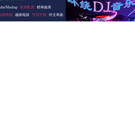
Edm/Mashup
实用私房
榜单曲库
包房咚鼓
越南电鼓
节日开场
外文单曲