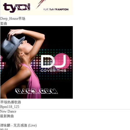
Deep_House早场
套曲
早场热播歌路
Bpm118_125
New Dance
最新舞曲
谭咏麟 - 无言感激 (Live)