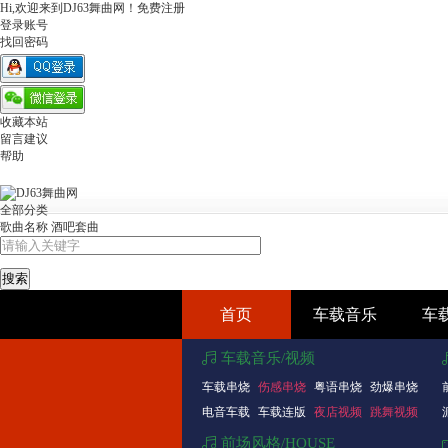
Hi,欢迎来到DJ63舞曲网！
免费注册
登录账号
找回密码
收藏本站
留言建议
帮助
全部分类
歌曲名称
酒吧套曲
首页
车载音乐
车
车载音乐/视频
车载串烧
伤感串烧
粤语串烧
劲爆串烧
电音车载
车载连版
夜店视频
跳舞视频
前场风格/HOUSE