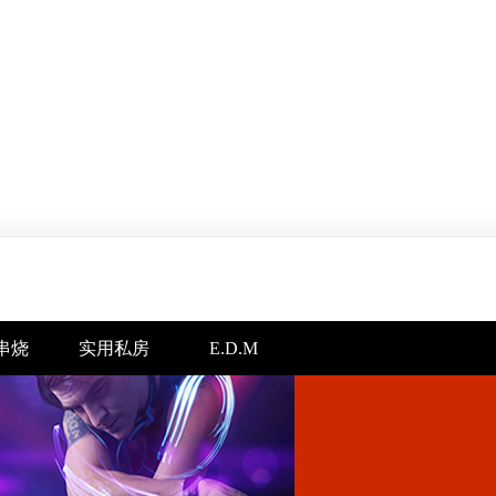
串烧
实用私房
E.D.M