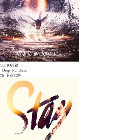
SOHO连锁
_Deep_Nu_Disco_
场_专业歌路