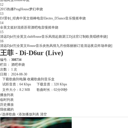
后场商业House串烧
12
2015热播ProgHouse梦幻串烧
13
DJ景钊_经典中英文很棒电音Electro_D5unce音乐慢摇串烧
14
全英文挺好混搭苏荷酒吧电音慢摇串烧
15
清远Djk仔[全英文clubHouse音乐风情起彪湛江Dj法官订制欧美唱榜串烧]
16
清远Djk仔[全英文House音乐炎热风情九月份陈丽丽订造清远夜店炸场串烧]
王菲 - Di-D6ur (Live)
编号.：
308734
栏目：
酒吧串烧
次数：
1
次
日期：
2024-08-30
下载歌曲到电脑
收藏歌曲到音乐盒
试听音质：64 Kbps
下载音质：320 Kbps
文件大小：8.2 MB
歌曲时长：02分09秒
播放列表
临时列表
历史播放
我收藏的
√选择歌曲
+添加播放列表
清空