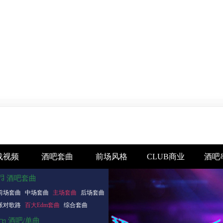
载视频
酒吧套曲
前场风格
CLUB商业
酒吧
酒吧套曲
前场套曲
中场套曲
主场套曲
后场套曲
派对歌路
百大Edm套曲
综合套曲
酒吧/单曲