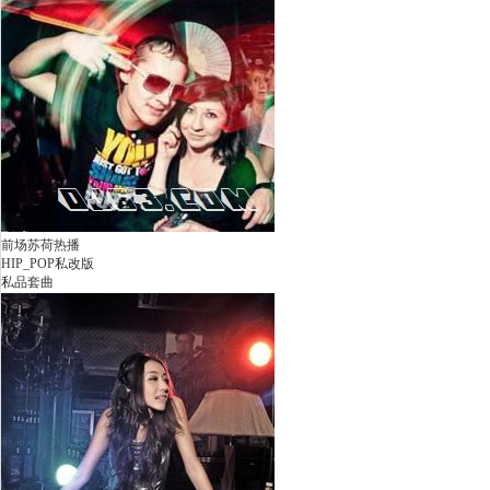
前场苏荷热播
HIP_POP私改版
私品套曲