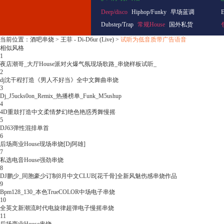
Deep/disco
Hiphop/Funky
早场蓝调
Dubstep/Trap
常规House
国外私货
当前位置：
酒吧串烧
>
王菲 - Di-D6ur (Live)
>
试听为低音质带广告语音
相似风格
1
夜店潮哥_大厅House派对火爆气氛现场歌路_串烧样板试听_
2
dj沈干程打造《男人不好当》全中文舞曲串烧
3
Dj_J5ucks0on_Remix_热播榜单_Funk_M5ushup
4
4D重鼓打造中文柔情梦幻绝色艳惑秀舞慢摇
5
DJ63弹性混排单首
6
后场商业House现场串烧[Dj阿雄]
7
私选电音House强劲串烧
8
DJ鹏少_同胞豪少订制8月中文CLUB[花千骨]全新风魅伤感串烧作品
9
Bpm128_130_本色TrueCOLOR中场电子串烧
10
全英文新潮流时代电旋律超弹电子慢摇串烧
11